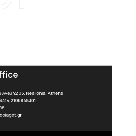
fice
 Ave,142 35, Nea Ionia, Athens
8414,2106848301
96
bolaget.gr